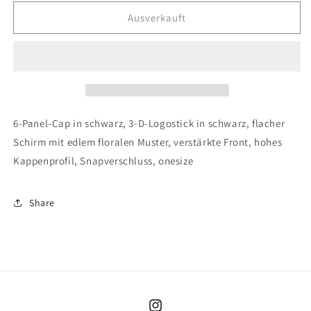
Menge
Menge
für
für
Ausverkauft
Cap
Cap
ROSI
ROSI
6-Panel-Cap in schwarz, 3-D-Logostick in schwarz, flacher
Schirm mit edlem floralen Muster, verstärkte Front, hohes
Kappenprofil, Snapverschluss, onesize
Share