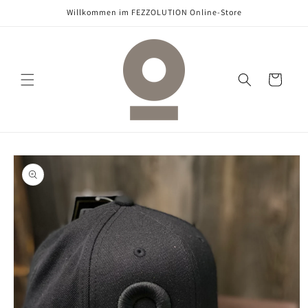
Direkt
Willkommen im FEZZOLUTION Online-Store
zum
Inhalt
Warenkorb
oduktinformationen
ringen