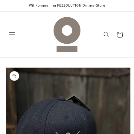
Direkt
Willkommen im FEZZOLUTION Online-Store
zum
Inhalt
Warenkorb
oduktinformationen
ringen