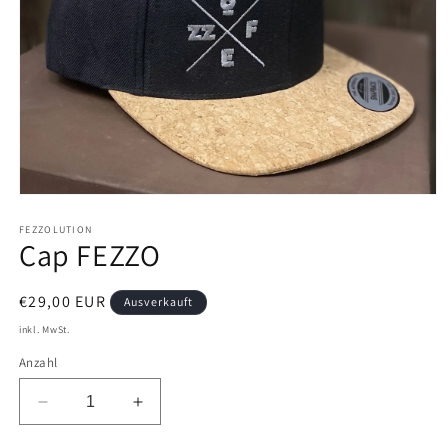
Medien
1
in
FEZZOLUTION
Cap FEZZO
Modal
öffnen
Normaler
€29,00 EUR
Ausverkauft
Preis
inkl. MwSt.
Anzahl
Verringere
Erhöhe
die
die