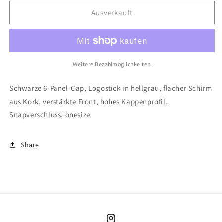
Menge
Menge
für
für
Ausverkauft
Cap
Cap
FEZZO
FEZZO
Weitere Bezahlmöglichkeiten
Schwarze 6-Panel-Cap, Logostick in hellgrau, flacher Schirm
aus Kork, verstärkte Front, hohes Kappenprofil,
Snapverschluss, onesize
Share